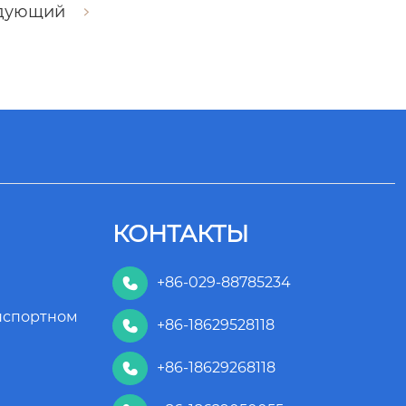
дующий
КОНТАКТЫ
+86-029-88785234

анспортном
+86-18629528118

+86-18629268118
