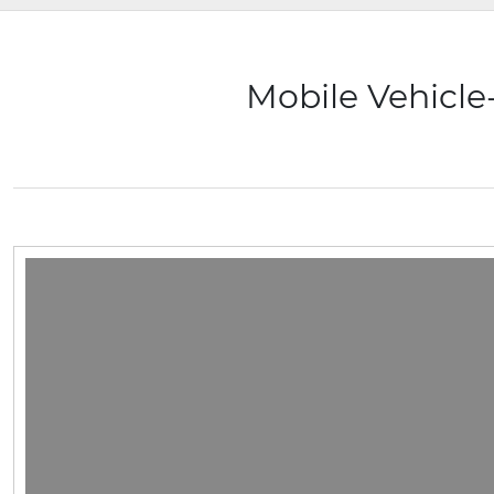
Mobile Vehicl
视
频
播
放
器