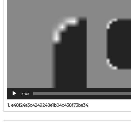
00:00
1.
e48f24a3c4249248e1b04c438f73be34