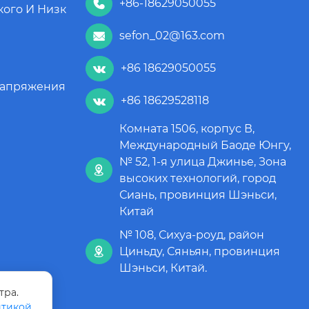
+86-18629050055

кого И Низк
sefon_02@163.com

+86 18629050055

Напряжения
+86 18629528118

Комната 1506, корпус В,
Международный Баоде Юнгу,
№ 52, 1-я улица Джинье, Зона

высоких технологий, город
Сиань, провинция Шэньси,
Китай
№ 108, Сихуа-роуд, район
Циньду, Сяньян, провинция

Шэньси, Китай.
тра.
тикой