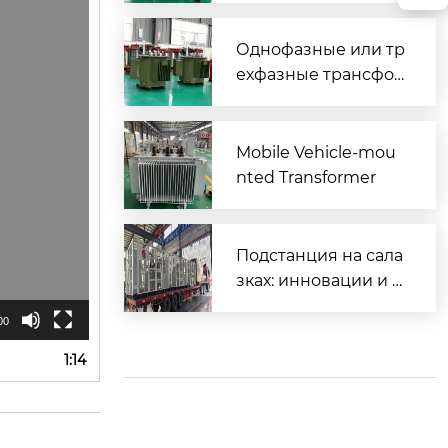
Однофазные или тр
ехфазные трансфор
маторы 10-2500 кВ
А?
Mobile Vehicle-mou
nted Transformer
Подстанция на сала
зках: инновации и п
рименение?
00
1:14