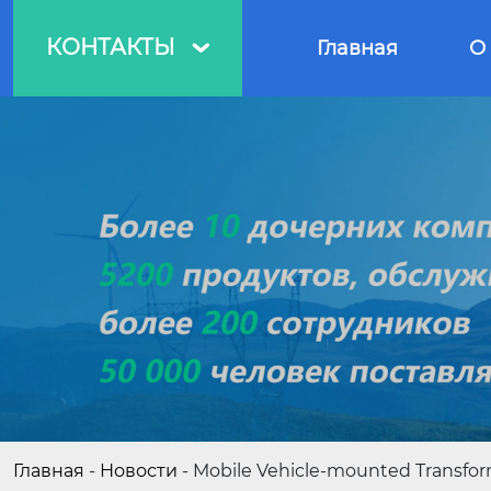
КОНТАКТЫ
Главная
О

Главная
-
Новости
-
Mobile Vehicle-mounted Transfo