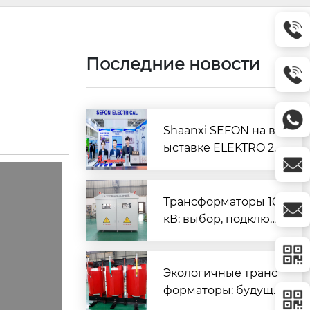
Последние новости
Shaanxi SEFON на в
ыставке ELEKTRO 2
026: Технологии как
двигатель развития
мировых рынков
Трансформаторы 10
кВ: выбор, подключ
ение и эксплуатаци
я?
Экологичные транс
форматоры: будуще
е энергетики?