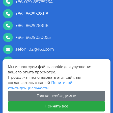
+86-029-88785234

+86-18629528118

+86-18629268118

+86-18629050055

sefon_02@163.com

+86 18629050055

Мы используем файлы cookie для улучшения
вашего опыта просмотра.
+86 18629528118

Продолжая использовать этот сайт, вы
соглашаетесь с нашей
Политикой
Комната 1506, корпус В, Международный
конфиденциальности.
Баоде Юнгу, № 52, 1-я улица Джинье, Зона

высоких технологий, город Сиань,
Только необходимые
провинция Шэньси, Китай
Принять все
№ 108, Сихуа-роуд, район Циньду, Сяньян,