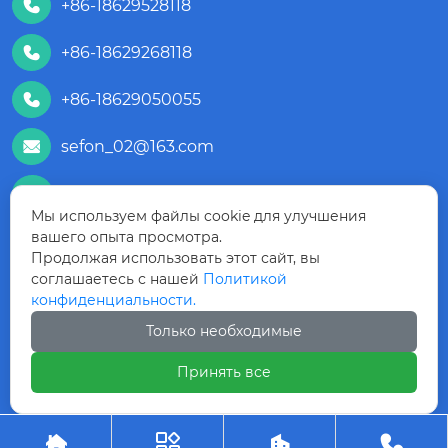
+86-18629528118

+86-18629268118

+86-18629050055

sefon_02@163.com

+86 18629050055

Мы используем файлы cookie для улучшения
вашего опыта просмотра.
+86 18629528118

Продолжая использовать этот сайт, вы
соглашаетесь с нашей
Политикой
Комната 1506, корпус В, Международный
конфиденциальности.
Баоде Юнгу, № 52, 1-я улица Джинье, Зона

высоких технологий, город Сиань,
Только необходимые
провинция Шэньси, Китай
Принять все
№ 108, Сихуа-роуд, район Циньду, Сяньян,

провинция Шэньси, Китай.



