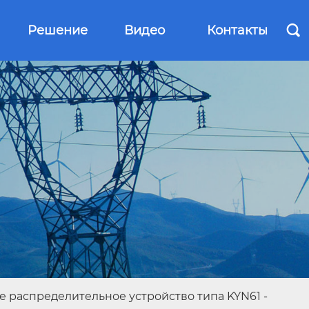
Решение
Видео
Контакты

е распределительное устройство типа KYN61
-