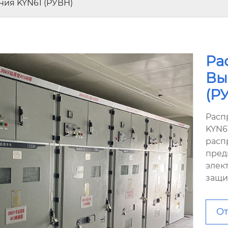
ния KYN61 (РУВН)
Ра
Вы
(Р
Расп
KYN6
расп
пред
элек
защи
От