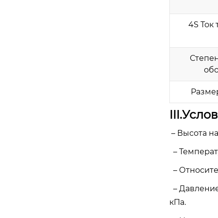
4S Ток
Степе
об
Разме
III.Усл
– Высота н
– Температ
– Относите
– Давление
кПа.