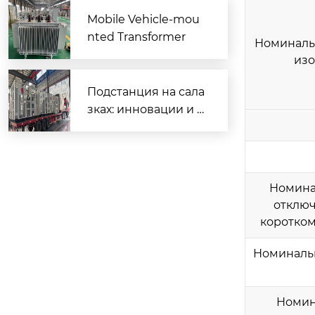
Mobile Vehicle-mou
nted Transformer
Номиналь
из
Подстанция на сала
зках: инновации и п
рименение?
Номина
отклю
коротко
Номиналь
Номин