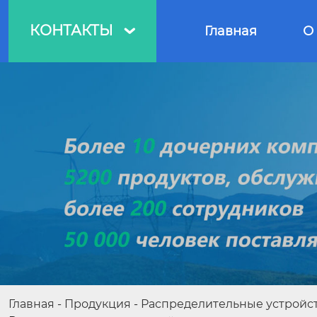
КОНТАКТЫ
Главная
О

Главная
-
Продукция
-
Распределительные устройст