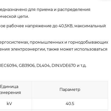
предназначено для приема и распределения
ической цепи.
ное рабочее напряжение до 40,5КВ, максимальный
 энергосистемах, промышленных и горнодобывающих
ения электроэнергии, также может использоваться
C6094, GB3906, DL404, DIN.VDE670 и т.д.
Единица
Параметр
змерения
kV
40.5