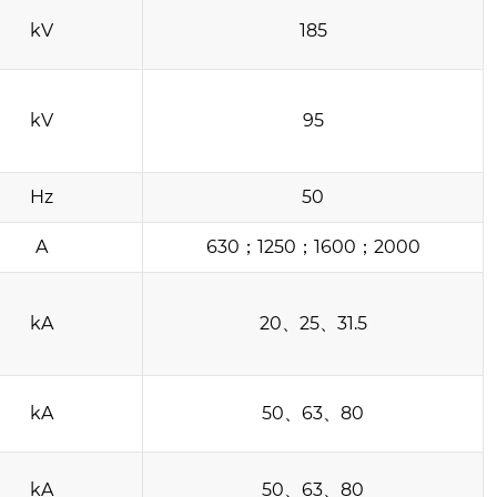
kV
185
kV
95
Hz
50
A
630；1250；1600；2000
kA
20、25、31.5
kA
50、63、80
kA
50、63、80