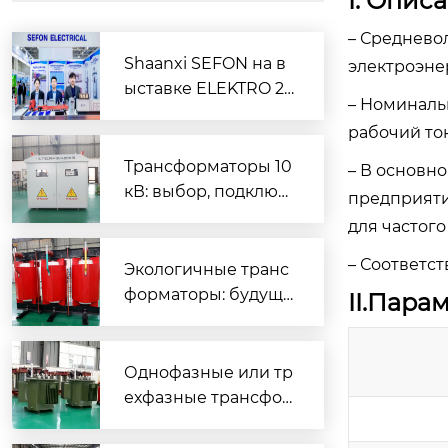
I. Опис
– Среднево
Shaanxi SEFON на в
электроэне
ыставке ELEKTRO 2
– Номиналь
026: Технологии как
рабочий то
двигатель развития
мировых рынков
Трансформаторы 10
– В основн
кВ: выбор, подключ
предприяти
ение и эксплуатаци
для частого
я?
– Соответст
Экологичные транс
форматоры: будуще
II.Пара
е энергетики?
Однофазные или тр
ехфазные трансфор
маторы 10-2500 кВ
А?