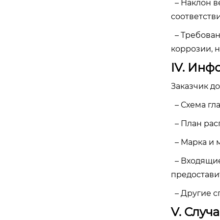
– Наклон в
соответстви
– Требован
коррозии, 
IV. Инф
Заказчик д
– Схема гл
– План рас
– Марка и 
– Входящие
предостави
– Другие с
V. Случ