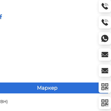

Маркер
УВН)