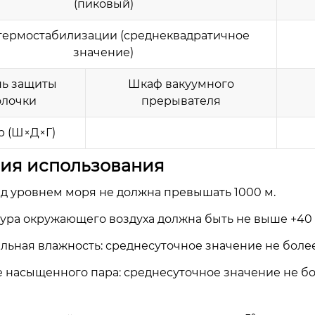
(пиковый)
 термостабилизации (среднеквадратичное
значение)
нь защиты
Шкаф вакуумного
олочки
прерывателя
р (Ш×Д×Г)
овия использования
ад уровнем моря не должна превышать 1000 м.
ура окружающего воздуха должна быть не выше +40 г
льная влажность: среднесуточное значение не более
 насыщенного пара: среднесуточное значение не бол