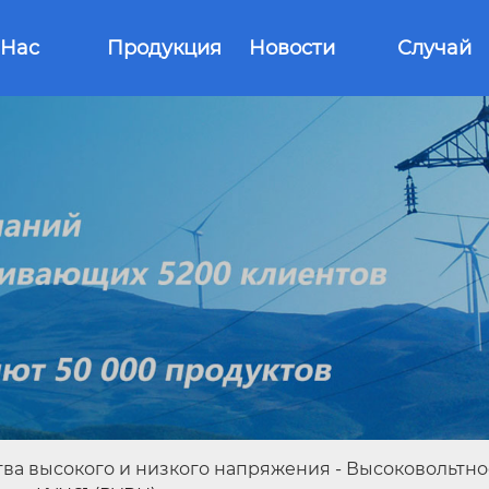
 Нас
Продукция
Новости
Случай
ва высокого и низкого напряжения
-
Высоковольтно