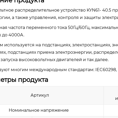
ание продукта
льтное распределительное устройство KYN61- 40.5 
ргии, а также управления, контроля и защиты электр
ная частота переменного тока 50Гц/60Гц, максималь
к до 4000А.
ом используется на подстанциях, электростанциях,
ях, подстанциях приема электроэнергии, распредел
 запуска высоковольтных двигателей и так далее.
вуют многим международным стандартам: IEC60298, IE
метры продукта
Артикул
и
Номинальное напряжение