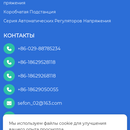
Пряжения
Коробчатая Подстанция
Серия Автоматических Регуляторов Напряжения
КОНТАКТЫ
+86-029-88785234

+86-18629528118

+86-18629268118

+86-18629050055

sefon_02@163.com

+86 18629050055

Мы используем файлы cookie для улучшения
вашего опыта просмотра.