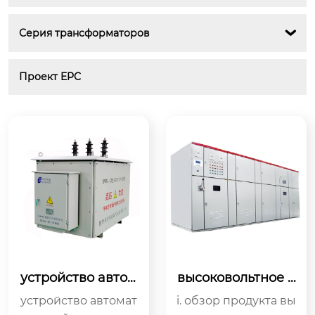
Серия трансформаторов

Проект EPC
устройство автом
высоковольтное а
атической компе
втоматическое ус
устройство автомат
i. обзор продукта вы
нсации реактивн
тройство компенс