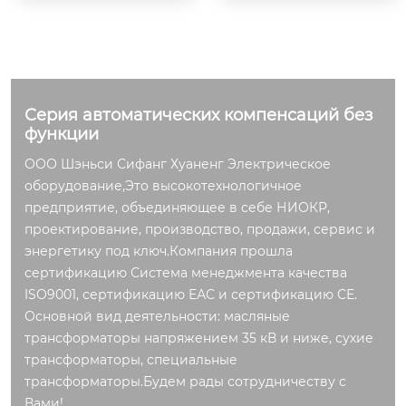
нцип работы dwk к
онтроллер в соотве
тствии с трансформ
атором напряжени
я коробки и коробк
Серия автоматических компенсаций без
и вне трансформат
функции
ора тока сбора в ре
жиме реального вр
ООО Шэньси Сифанг Хуаненг Электрическое
емени напряжение
оборудование,Это высокотехнологичное
и ток линии, после
предприятие, объединяющее в себе НИОКР,
расчета и обработк
проектирование, производство, продажи, сервис и
и, контроллер выда
энергетику под ключ.Компания прошла
ется вход или удале
сертификацию Система менеджмента качества
ние инструкции, ко
ISO9001, сертификацию ЕАС и сертификацию СЕ.
нтролировать вакуу
Основной вид деятельности: масляные
мный контактор пе
трансформаторы напряжением 35 кВ и ниже, сухие
реключения действ
трансформаторы, специальные
ия, так что для дост
трансформаторы.Будем рады сотрудничеству с
ижения конденсато
Вами!