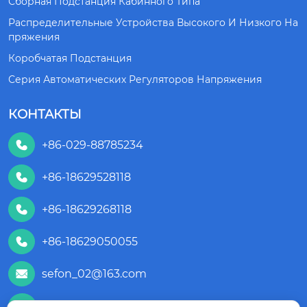
Сборная Подстанция Кабинного Типа
Распределительные Устройства Высокого И Низкого На
Пряжения
Коробчатая Подстанция
Серия Автоматических Регуляторов Напряжения
КОНТАКТЫ
+86-029-88785234

+86-18629528118

+86-18629268118

+86-18629050055

sefon_02@163.com

+86 18629050055
